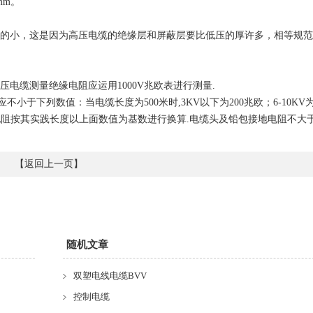
mm。
的小，这是因为高压电缆的绝缘层和屏蔽层要比低压的厚许多，相等规范
压电缆测量绝缘电阻应运用1000V兆欧表进行测量.
小于下列数值：当电缆长度为500米时,3KV以下为200兆欧；6-10KV为
其绝缘电阻按其实践长度以上面数值为基数进行换算.电缆头及铅包接地电阻不大于
【
返回上一页
】
随机文章
双塑电线电缆BVV
控制电缆