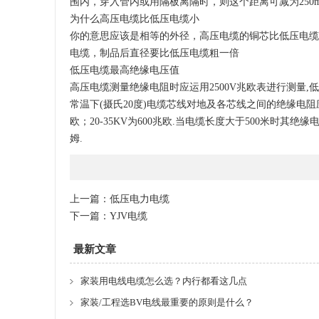
围内，穿入管内或用隔板离隔时，则这个距离可减为250
为什么高压电缆比低压电缆小
你的意思应该是相等的外径，高压电缆的铜芯比低压电缆
电缆，制品后直径要比低压电缆粗一倍
低压电缆最高绝缘电压值
高压电缆测量绝缘电阻时应运用2500V兆欧表进行测量,低
常温下(摄氏20度)电缆芯线对地及各芯线之间的绝缘电阻应不
欧；20-35KV为600兆欧.当电缆长度大于500米时
姆.
上一篇：
低压电力电缆
下一篇：
YJV电缆
最新文章
家装用电线电缆怎么选？内行都看这几点
家装/工程选BV电线最重要的原则是什么？