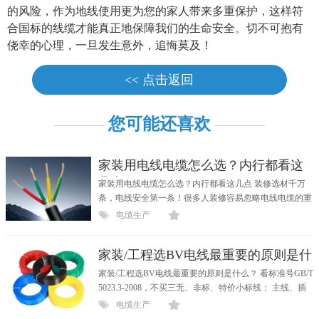
的风险，作为地线使用更为您的家人带来多重保护，这样符
合国标的线缆才能真正地保障我们的生命安全。切不可抱有
侥幸的心理，一旦发生意外，追悔莫及！
<< 点击返回
您可能还喜欢
家装用电线电缆怎么选？内行都看这
几点
家装用电线电缆怎么选？内行都看这几点 装修选材千万
条，电线安全第一条！很多人装修容易忽略电线电缆的重
要性...
电缆生产
家装/工程选BV电线最重要的原则是什
么？
家装/工程选BV电线最重要的原则是什么？ 看标准号GB/T
5023.3-2008，不买三无、非标、特价小标线； 主线、插
座、大功...
电缆生产